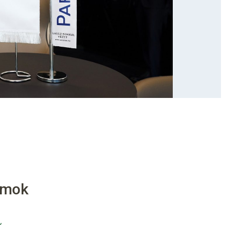
umok
Das Beste vom Besten: Genezis Trans vertraut auf Pappas Auto