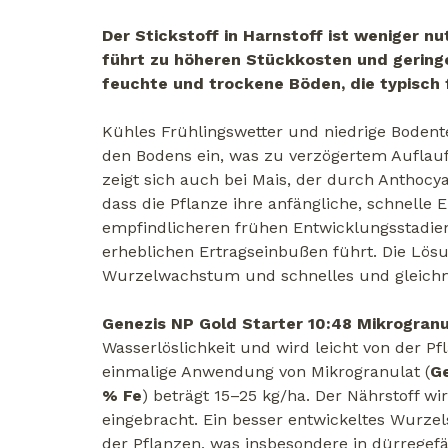
Der Stickstoff in Harnstoff ist weniger n
führt zu höheren Stückkosten und geringer
feuchte und trockene Böden, die typisch 
Kühles Frühlingswetter und niedrige Boden
den Bodens ein, was zu verzögertem Auflau
zeigt sich auch bei Mais, der durch Anthocy
dass die Pflanze ihre anfängliche, schnelle 
empfindlicheren frühen Entwicklungsstadien
erheblichen Ertragseinbußen führt. Die Lösun
Wurzelwachstum und schnelles und gleichm
Genezis NP Gold Starter 10:48 Mikrogranu
Wasserlöslichkeit und wird leicht von der 
einmalige Anwendung von Mikrogranulat (
Ge
% Fe
) beträgt 15–25 kg/ha. Der Nährstoff w
eingebracht. Ein besser entwickeltes Wurze
der Pflanzen, was insbesondere in dürregefä