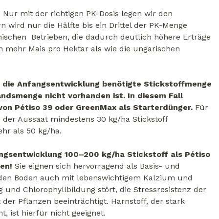
 Nur mit der richtigen PK-Dosis legen wir den
n wird nur die Hälfte bis ein Drittel der PK-Menge
hischen Betrieben, die dadurch deutlich höhere Erträge
n mehr Mais pro Hektar als wie die ungarischen
für die Anfangsentwicklung benötigte Stickstoffmenge
dsmenge nicht vorhanden ist. In diesem Fall
von Pétiso 39 oder GreenMax als Starterdünger.
Für
e der Aussaat mindestens 30 kg/ha Stickstoff
hr als 50 kg/ha.
angsentwicklung 100–200 kg/ha Stickstoff als Pétiso
en!
Sie eignen sich hervorragend als Basis- und
e den Boden auch mit lebenswichtigem Kalzium und
und Chlorophyllbildung stört, die Stressresistenz der
der Pflanzen beeinträchtigt. Harnstoff, der stark
 ist hierfür nicht geeignet.