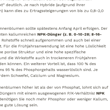
t“ deutlich. Je nach Hybride (aufgrund ihrer
) kann dies zu Ertragssteigerungen von bis zu 0,8–2,0
nenblumen sollte spätestens Anfang April erfolgen. Der
hten kaliumreichen
NPK-Dünger (z. B. 0-10-28; 8-16-
 Rohstoffe schnell aufgenommen und auch bei einer
. Für die Frühjahrsanwendung ist eine hohe Löslichkeit
e poröse Struktur und eine hohe spezifische
 und die Wirkstoffe auch in trockeneren Frühjahren
 können. Ein weiterer Vorteil ist, dass 100 % des
ns 95 % des Phosphorgehalts wasserlöslich sind. Je
rdem Schwefel, Calcium und Magnesium.
nblumen höher ist als der von Phosphat, lohnt sich auf
Düngern mit einem ausgewogenen P/K-Verhältnis!
NPK
 Benötigen Sie noch mehr Phosphor oder weniger Kalium,
ne gute Lösung sein.