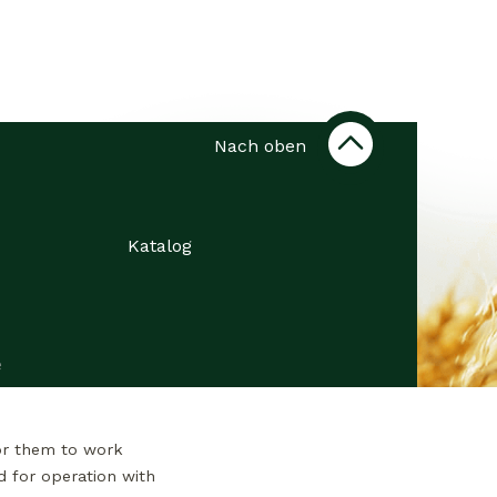
Nach oben
Katalog
e
or them to work
d for operation with