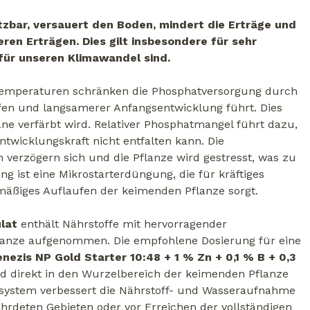
utzbar, versauert den Boden, mindert die Erträge und
en Erträgen. Dies gilt insbesondere für sehr
für unseren Klimawandel sind.
temperaturen schränken die Phosphatversorgung durch
fen und langsamerer Anfangsentwicklung führt. Dies
ane verfärbt wird. Relativer Phosphatmangel führt dazu,
Entwicklungskraft nicht entfalten kann. Die
 verzögern sich und die Pflanze wird gestresst, was zu
g ist eine Mikrostarterdüngung, die für kräftiges
äßiges Auflaufen der keimenden Pflanze sorgt.
lat
enthält Nährstoffe mit hervorragender
Pflanze aufgenommen. Die empfohlene Dosierung für eine
nezis NP Gold Starter 10:48 + 1 % Zn + 0,1 % B + 0,3
ird direkt in den Wurzelbereich der keimenden Pflanze
lsystem verbessert die Nährstoff- und Wasseraufnahme
hrdeten Gebieten oder vor Erreichen der vollständigen