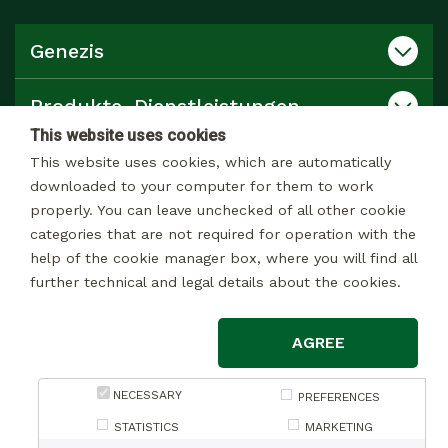
Genezis
Produkte, Dienstleistungen
This website uses cookies
Ansprechpartner
This website uses cookies, which are automatically
downloaded to your computer for them to work
properly. You can leave unchecked of all other cookie
Katalog
categories that are not required for operation with the
help of the cookie manager box, where you will find all
further technical and legal details about the cookies.
© 2026 Alle rechte Vorbehalten
AGREE
Impressum
NECESSARY
Datenschutzerklärung zur Datenverarbeitung zu Marketingzwecken
PREFERENCES
Datenschutzerklärung bezüglich der Datenverarbeitung im
STATISTICS
MARKETING